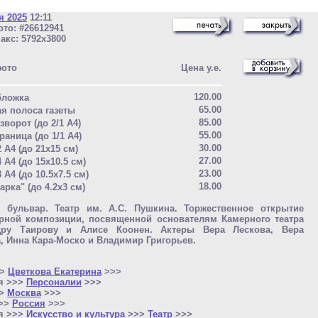
я 2025
12:11
то: #26612941
акс: 5792x3800
фото
Цена у.е.
120.00
бложка
65.00
ая полоса газеты
85.00
зворот (до 2/1 A4)
55.00
раница (до 1/1 A4)
30.00
2 A4 (до 21x15 см)
27.00
4 A4 (до 15x10.5 см)
23.00
8 A4 (до 10.5x7.5 см)
18.00
арка" (до 4.2x3 см)
й бульвар. Театр им. А.С. Пушкина. Торжественное открытие
урной композиции, посвященной основателям Камерного театра
дру Таирову и Алисе Коонен. Актеры Вера Лескова, Вера
, Инна Кара-Моско и Владимир Григорьев.
>>
Цветкова Екатерина
>>>
я >>>
Персоналии
>>>
>>
Москва
>>>
>>>
Россия
>>>
я >>>
Искусство и культура
>>>
Театр
>>>