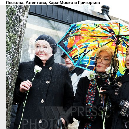
Лескова, Алентова, Кара-Моско и Григорьев