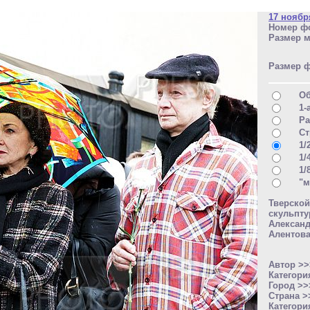
17 ноябр
Номер фо
Размер м
Размер 
О
1-
Ра
Ст
1/
1/
1/
"м
Тверско
скульпт
Алексан
Алентова
Автор >
Категори
Город >
Страна 
Категори