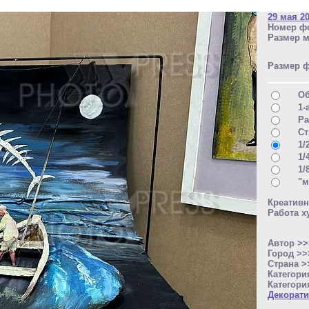
29 мая 2
Номер фо
Размер м
Размер 
О
1-
Ра
Ст
1/
1/
1/
"м
Креативн
Работа х
Автор >
Город >
Страна 
Категори
Категори
Декорати