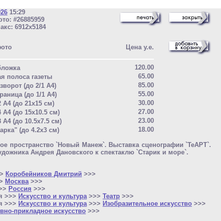
026
15:29
то: #26885959
акс: 6912x5184
фото
Цена у.е.
120.00
бложка
65.00
ая полоса газеты
85.00
зворот (до 2/1 A4)
55.00
раница (до 1/1 A4)
30.00
2 A4 (до 21x15 см)
27.00
4 A4 (до 15x10.5 см)
23.00
8 A4 (до 10.5x7.5 см)
18.00
арка" (до 4.2x3 см)
ое пространство `Новый Манеж`. Выставка сценографии `ТеАРТ`.
удожника Андрея Дановского к спектаклю `Старик и море`.
>>
Коробейников Дмитрий
>>>
>>
Москва
>>>
>>>
Россия
>>>
я >>>
Искусство и культура
>>>
Театр
>>>
я >>>
Искусство и культура
>>>
Изобразительное искусство
>>>
вно-прикладное искусство
>>>