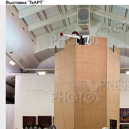
Выставка `ТеАРТ`