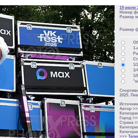
19 июля 
Номер фо
Размер м
Размер 
О
1-
Ра
Ст
1/
1/
1/
"м
Спортив
2025. Пе
Источни
Автор >
Категори
Город >
Страна 
Категори
Категори
>>>
Теле