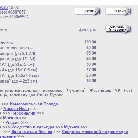
2025
19:02
то: #6587057
акс: 8256x5504
фото
Цена у.е.
120.00
бложка
65.00
ая полоса газеты
85.00
зворот (до 2/1 A4)
55.00
раница (до 1/1 A4)
30.00
2 A4 (до 21x15 см)
27.00
4 A4 (до 15x10.5 см)
23.00
8 A4 (до 10.5x7.5 см)
18.00
арка" (до 4.2x3 см)
но-развлекательный комплекс `Лужники`. Фестиваль VK Fest
вица, телеведущая Ольга Бузова.
к >>>
Комсомольская Правда
>>
Макеев Иван
>>>
я >>>
Персоналии
>>>
>>
Москва
>>>
>>>
Россия
>>>
я >>>
Искусство и культура
>>>
Музыка
>>>
я >>>
Экономика и бизнес
>>>
Средства массовой информации
видение
>>>