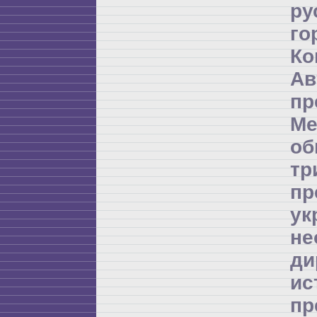
ру
го
Ко
А
пр
Ме
об
т
пр
ук
не
д
и
пр