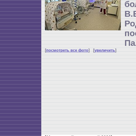
бо
В
Р
по
Па
[
посмотреть все фото
] [
увеличить
]