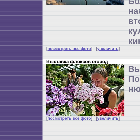
Бо
н
вт
ку
ки
[
посмотреть все фото
] [
увеличить
]
Выставка флоксов огород
Вы
По
ню
[
посмотреть все фото
] [
увеличить
]