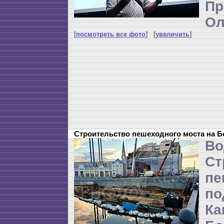
П
Ол
[
посмотреть все фото
] [
увеличить
]
Строительство пешеходного моста на 
Во
Ст
пе
п
Ка