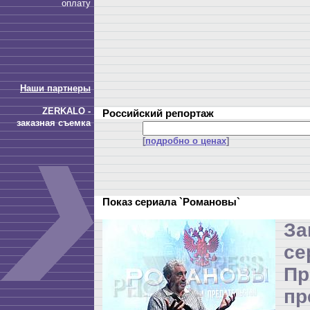
оплату
Наши партнеры
ZERKALO -
Российский репортаж
заказная съемка
[
подробно о ценах
]
Показ сериала `Романовы`
З
се
П
пр