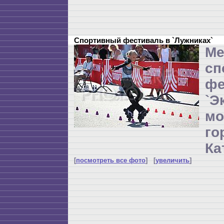
Спортивный фестиваль в `Лужниках`
Ме
сп
фе
`Э
мо
г
Ка
[
посмотреть все фото
] [
увеличить
]