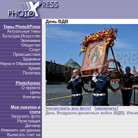
День ВДВ
Темы PhotoXPress
Актуальные темы
Культура,Искусство
Экономика
Общество
Спорт
Происшествия
Здоровье
Наука и Образование
Армия
Политика
PhotoXpress
О проекте
Цены
Контакты
Мои покупки и
[
посмотреть все фото
] [
увеличить
]
счета
День Воздушно-десантных войск (ВДВ). Ильин
Загрузить фото
Регистрация
Договор
Изменить рег.данные
Выписать счет на