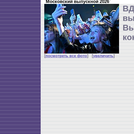
`Московский выпускной 2026`
ВД
в
Вы
ко
[
посмотреть все фото
] [
увеличить
]