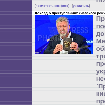
По
[
посмотреть все фото
] [
увеличить
]
Доклад о преступлениях киевского реж
Пр
по
до
Ме
об
т
пр
ук
не
`П
к
п