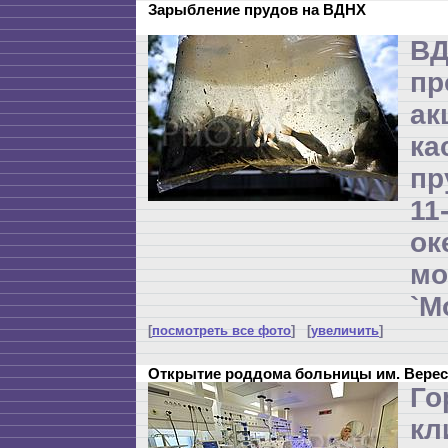
Зарыбление прудов на ВДНХ
В
пр
ак
ка
пр
1
о
м
`М
[
посмотреть все фото
] [
увеличить
]
Открытие роддома больницы им. Верес
Го
кл