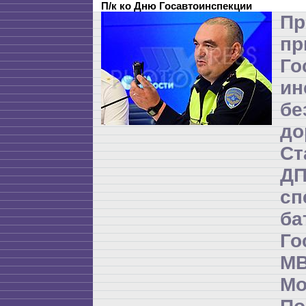
П/к ко Дню Госавтоинспекции
Пр
пр
Го
ин
бе
до
Ст
Д
сп
б
Го
М
М