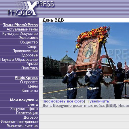
День ВДВ
Темы PhotoXPress
Актуальные темы
Культура,Искусство
Экономика
Общество
Спорт
Происшествия
Здоровье
Наука и Образование
Армия
Политика
PhotoXpress
О проекте
Цены
Контакты
Мои покупки и
[
посмотреть все фото
] [
увеличить
]
счета
День Воздушно-десантных войск (ВДВ). Ильин
Загрузить фото
Регистрация
Договор
Изменить рег.данные
Выписать счет на