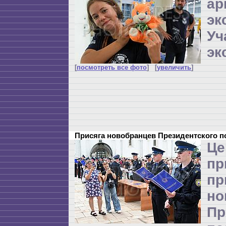
ар
эк
Уч
эк
[
посмотреть все фото
] [
увеличить
]
Присяга новобранцев Президентского 
Це
п
пр
но
Пр