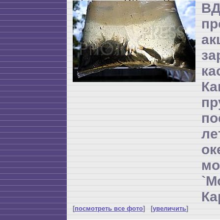
ВД
пр
а
за
ка
Ка
пр
по
л
ок
мо
`М
Ка
[
посмотреть все фото
] [
увеличить
]