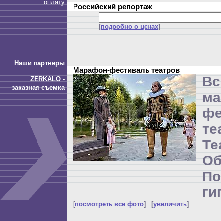
оплату
Российский репортаж
[
подробно о ценах
]
Наши партнеры
Марафон-фестиваль театров
Вс
ZERKALO -
заказная съемка
ма
фе
те
Т
Об
П
ги
[
посмотреть все фото
] [
увеличить
]