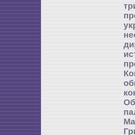
т
пр
ук
не
ди
и
пр
К
об
ко
Об
п
Ма
Гр