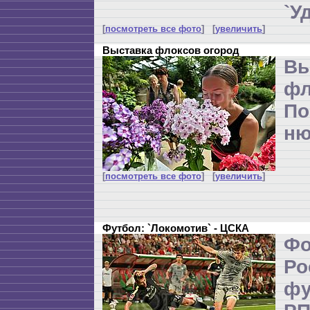
`У
[
посмотреть все фото
] [
увеличить
]
Выставка флоксов огород
Вы
фл
По
ню
[
посмотреть все фото
] [
увеличить
]
Футбол: `Локомотив` - ЦСКА
Ф
Р
ф