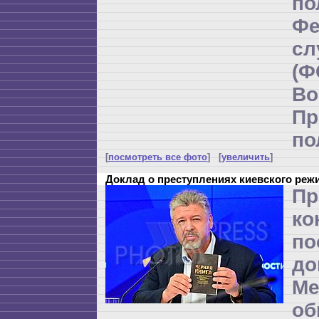
по
Фе
с
(
Во
Пр
по
[
посмотреть все фото
] [
увеличить
]
Доклад о преступлениях киевского реж
Пр
ко
по
до
Ме
об