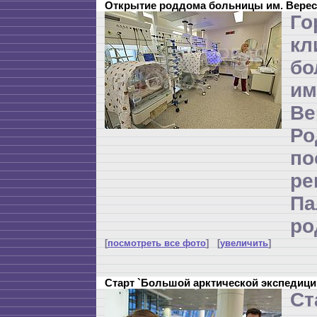
Открытие роддома больницы им. Верес
Го
кл
бо
и
Ве
Р
по
ре
П
ро
[
посмотреть все фото
] [
увеличить
]
Старт `Большой арктической экспедици
Ст