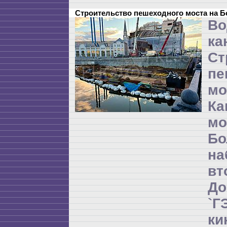
Строительство пешеходного моста на 
Во
ка
Ст
пе
мо
Ка
м
Бо
на
в
Д
`
ки