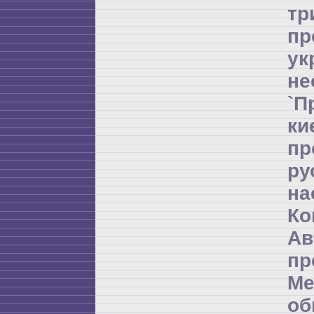
т
пр
ук
не
`П
ки
пр
ру
на
Ко
Ав
пр
Ме
об