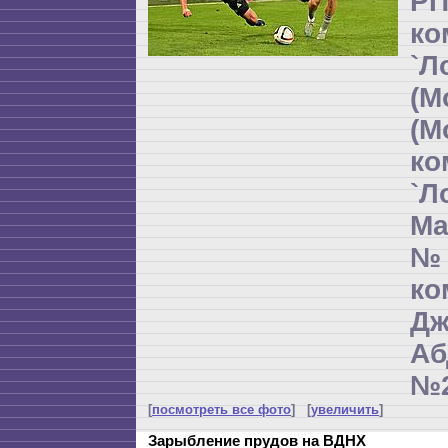
РП
ко
`Л
(М
(М
ко
`Л
Ма
№
к
Дж
Аб
№2
[
посмотреть все фото
] [
увеличить
]
Зарыбление прудов на ВДНХ