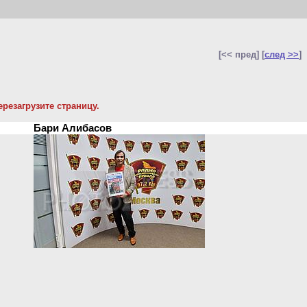
[<< пред] [
след >>
]
резагрузите страницу.
Бари Алибасов