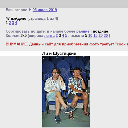
Ваш запрос
05 июля 2019
47 найдено
(страница 1 из 4)
1
2
3
4
Сортировать по дате: в начале более
ранние
|
поздние
Коллаж
3x5
(ширина
лента
2
3
4
5
, высота
5
10
15
20
30
)
ВНИМАНИЕ. Данный сайт для приобретения фото требует "cookie"
Ли и Шустицкий