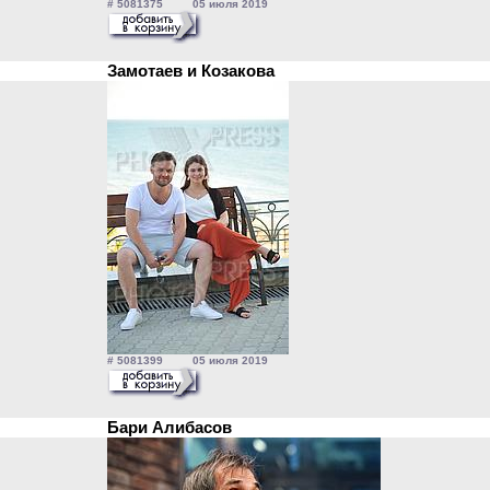
# 5081375 05 июля 2019
Замотаев и Козакова
# 5081399 05 июля 2019
Бари Алибасов