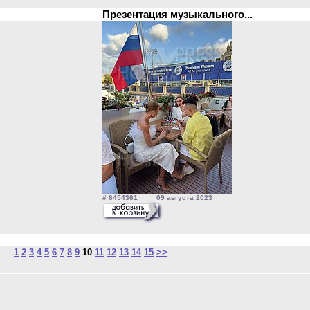
Презентация музыкального...
# 6454361 09 августа 2023
1
2
3
4
5
6
7
8
9
10
11
12
13
14
15
>>