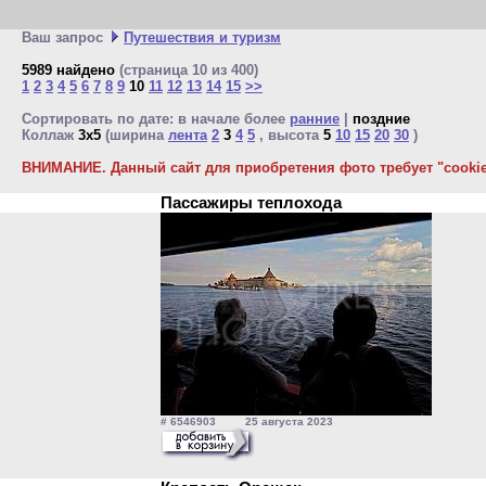
Ваш запрос
Путешествия и туризм
5989 найдено
(страница 10 из 400)
1
2
3
4
5
6
7
8
9
10
11
12
13
14
15
>>
Сортировать по дате: в начале более
ранние
|
поздние
Коллаж
3x5
(ширина
лента
2
3
4
5
, высота
5
10
15
20
30
)
ВНИМАНИЕ. Данный сайт для приобретения фото требует "cookie"
Пассажиры теплохода
# 6546903 25 августа 2023