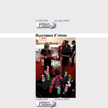
# 2487028 14 мая 2009
Выставка X`show
# 2487025 14 мая 2009