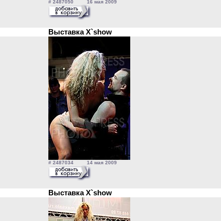
# 2487050 16 мая 2009
Выставка X`show
# 2487034 14 мая 2009
Выставка X`show