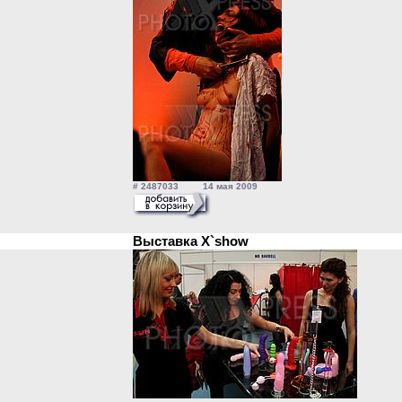
# 2487033 14 мая 2009
Выставка X`show