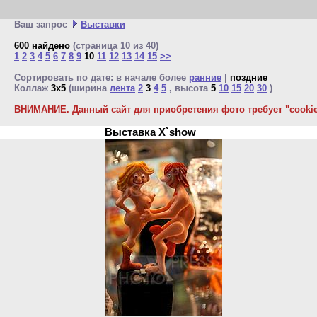
Ваш запрос
Выставки
600 найдено
(страница 10 из 40)
1
2
3
4
5
6
7
8
9
10
11
12
13
14
15
>>
Сортировать по дате: в начале более
ранние
|
поздние
Коллаж
3x5
(ширина
лента
2
3
4
5
, высота
5
10
15
20
30
)
ВНИМАНИЕ. Данный сайт для приобретения фото требует "cookie"
Выставка X`show