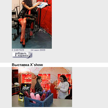
# 2487029 14 мая 2009
Выставка X`show