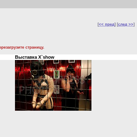
[
<< пред
] [
след >>
]
резагрузите страницу.
Выставка X`show