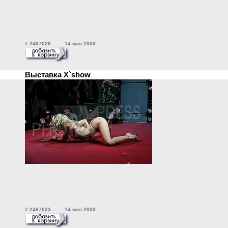
# 2487026 14 мая 2009
Выставка X`show
# 2487023 14 мая 2009