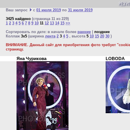
Ваш запрос
с
01 июля 2019
по
31 июля 2019
3425 найдено
(страница 11 из 229)
1
2
3
4
5
6
7
8
9
10
11
12
13
14
15
>>
Сортировать по дате: в начале более
ранние
|
поздние
Коллаж
3x5
(ширина
лента
2
3
4
5
, высота
5
10
15
20
30
)
ВНИМАНИЕ. Данный сайт для приобретения фото требует "cookie"
страницу.
Яна Чурикова
LOBODA