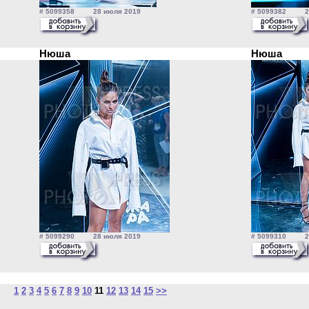
# 5099358 28 июля 2019
# 5099382 28
Нюша
Нюша
# 5099290 28 июля 2019
# 5099310 28
1
2
3
4
5
6
7
8
9
10
11
12
13
14
15
>>