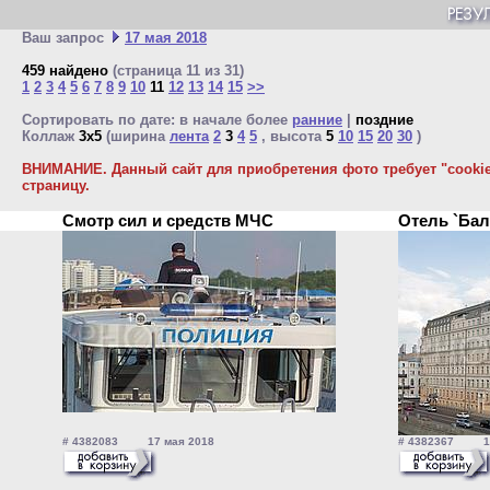
Ваш запрос
17 мая 2018
459 найдено
(страница 11 из 31)
1
2
3
4
5
6
7
8
9
10
11
12
13
14
15
>>
Сортировать по дате: в начале более
ранние
|
поздние
Коллаж
3x5
(ширина
лента
2
3
4
5
, высота
5
10
15
20
30
)
ВНИМАНИЕ. Данный сайт для приобретения фото требует "cookie"
страницу.
Смотр сил и средств МЧС
Отель `Бал
# 4382083 17 мая 2018
# 4382367 17