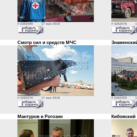
# 4382080 17 мая 2018
# 4382078 17
Смотр сил и средств МЧС
Знаменски
# 4382076 17 мая 2018
# 4382359 17
Мантуров и Рогозин
Кибовский 