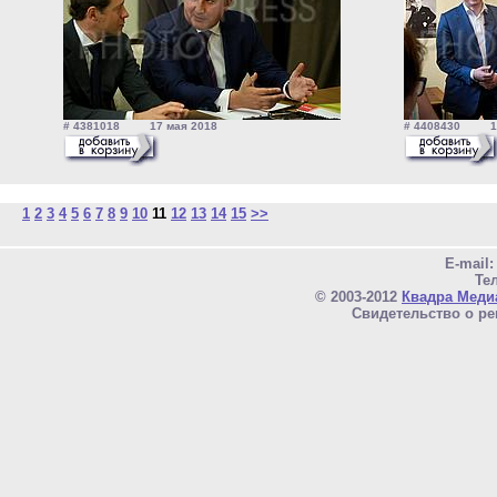
# 4381018 17 мая 2018
# 4408430 17
1
2
3
4
5
6
7
8
9
10
11
12
13
14
15
>>
E-mail
Тел
© 2003-2012
Квадра Меди
Свидетельство о ре