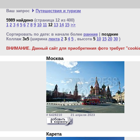
Ваш запрос
Путешествия и туризм
5989 найдено
(страница 12 из 400)
1
2
3
4
5
6
7
8
9
10
11
12
13
14
15
>>
Сортировать по дате: в начале более
ранние
|
поздние
Коллаж
3x5
(ширина
лента
2
3
4
5
, высота
5
10
15
20
30
)
ВНИМАНИЕ. Данный сайт для приобретения фото требует "cookie"
Москва
# 6428210 21 апреля 2023
Карета