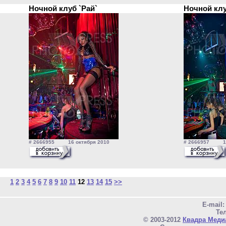
Ночной клуб `Рай`
Ночной кл
# 2666955 16 октября 2010
# 2666957 16 
1
2
3
4
5
6
7
8
9
10
11
12
13
14
15
>>
E-mail
Тел
© 2003-2012
Квадра Меди