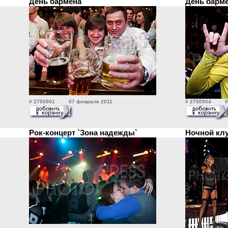
День бармена
День барм
# 2750901 07 февраля 2011
# 2750904 07
Рок-концерт `Зона надежды`
Ночной кл