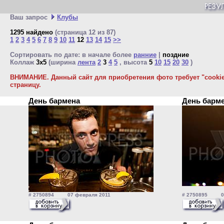
Ваш запрос
Клубы
1295 найдено
(страница 12 из 87)
1
2
3
4
5
6
7
8
9
10
11
12
13
14
15
>>
Сортировать по дате: в начале более
ранние
|
поздние
Коллаж
3x5
(ширина
лента
2
3
4
5
, высота
5
10
15
20
30
)
ВНИМАНИЕ. Данный сайт для приобретения фото требует "cookie"
страницу.
День бармена
День барм
# 2750894 07 февраля 2011
# 2750895 07