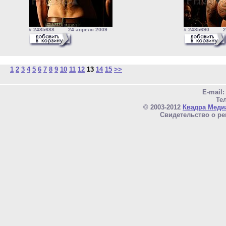
# 2485688 24 апреля 2009
# 2485690 24
1
2
3
4
5
6
7
8
9
10
11
12
13
14
15
>>
E-mail
Тел
© 2003-2012
Квадра Меди
Свидетельство о ре