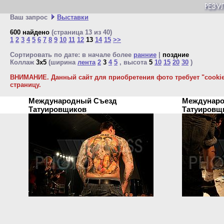
Ваш запрос
Выставки
600 найдено
(страница 13 из 40)
1
2
3
4
5
6
7
8
9
10
11
12
13
14
15
>>
Сортировать по дате: в начале более
ранние
|
поздние
Коллаж
3x5
(ширина
лента
2
3
4
5
, высота
5
10
15
20
30
)
ВНИМАНИЕ. Данный сайт для приобретения фото требует "cookie"
страницу.
Международный Съезд
Междунаро
Татуировщиков
Татуиров