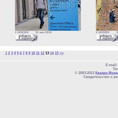
# 4392269 31 мая 2018
# 4391859 31
1
2
3
4
5
6
7
8
9
10
11
12
13
14
15
>>
E-mail
Тел
© 2003-2012
Квадра Меди
Свидетельство о ре