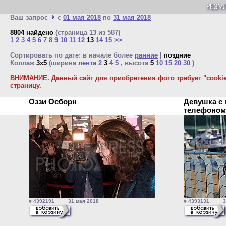
Ваш запрос
с
01 мая 2018
по
31 мая 2018
8804 найдено
(страница 13 из 587)
1
2
3
4
5
6
7
8
9
10
11
12
13
14
15
>>
Сортировать по дате: в начале более
ранние
|
поздние
Коллаж
3x5
(ширина
лента
2
3
4
5
, высота
5
10
15
20
30
)
ВНИМАНИЕ. Данный сайт для приобретения фото требует "cookie"
страницу.
Оззи Осборн
Девушка с
телефоно
# 4392191 31 мая 2018
# 4393131 31