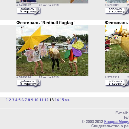
# 5769322 28 июля 2019
# 5769320 28
Фестиваль `Redbull flugtag`
Фестиваль 
# 5769316 28 июля 2019
# 5769312 28
1
2
3
4
5
6
7
8
9
10
11
12
13
14
15
>>
E-mail
Тел
© 2003-2012
Квадра Меди
Свидетельство о ре