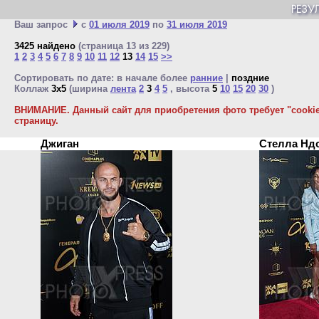
Ваш запрос
с
01 июля 2019
по
31 июля 2019
3425 найдено
(страница 13 из 229)
1
2
3
4
5
6
7
8
9
10
11
12
13
14
15
>>
Сортировать по дате: в начале более
ранние
|
поздние
Коллаж
3x5
(ширина
лента
2
3
4
5
, высота
5
10
15
20
30
)
ВНИМАНИЕ. Данный сайт для приобретения фото требует "cookie"
страницу.
Джиган
Стелла Н