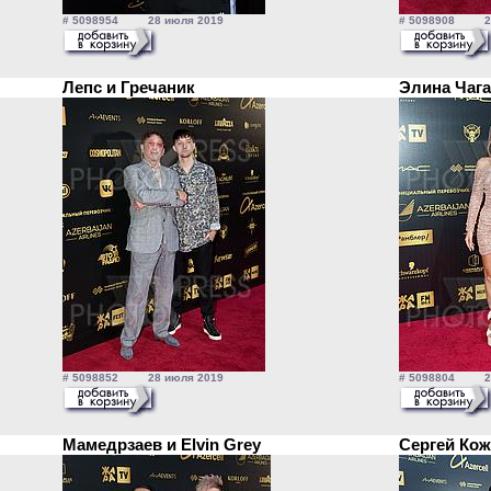
# 5098954 28 июля 2019
# 5098908 28
Лепс и Гречаник
Элина Чаг
# 5098852 28 июля 2019
# 5098804 28
Мамедрзаев и Elvin Grey
Сергей Ко