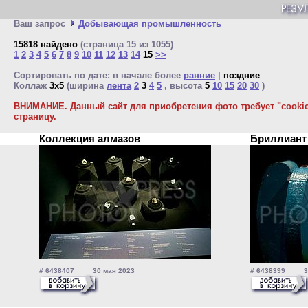
Ваш запрос
Добывающая промышленность
15818 найдено
(страница 15 из 1055)
1
2
3
4
5
6
7
8
9
10
11
12
13
14
15
>>
Сортировать по дате: в начале более
ранние
|
поздние
Коллаж
3x5
(ширина
лента
2
3
4
5
, высота
5
10
15
20
30
)
ВНИМАНИЕ. Данный сайт для приобретения фото требует "cookie"
страницу.
Коллекция алмазов
Бриллиан
# 6438407 30 мая 2023
# 6438399 30