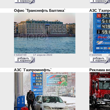
Офис `Транснефть Балтика`
АЗС `Газп
# 6432720 17 апреля 2023
# 6423546 29
АЗС `Газпромнефть`
Реклама в