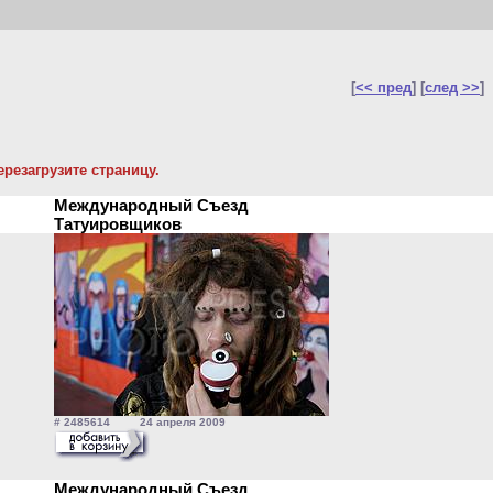
[
<< пред
] [
след >>
]
резагрузите страницу.
Международный Съезд
Татуировщиков
# 2485614 24 апреля 2009
Международный Съезд