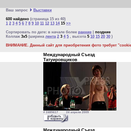
Ваш запрос
Выставки
600 найдено
(страница 15 из 40)
1
2
3
4
5
6
7
8
9
10
11
12
13
14
15
>>
Сортировать по дате: в начале более
ранние
|
поздние
Коллаж
3x5
(ширина
лента
2
3
4
5
, высота
5
10
15
20
30
)
ВНИМАНИЕ. Данный сайт для приобретения фото требует "cookie"
Международный Съезд
Татуировщиков
# 2485617 24 апреля 2009
Международный Съезд