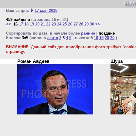
Ваш запрос
17 мая 2018
459 найдено
(страница 16 из 31)
<<
16
17
18
19
20
21
22
23
24
25
26
27
28
29
30
>>
Сортировать по дате: в начале более
ранние
|
поздние
Коллаж
3x5
(ширина
лента
2
3
4
5
, высота
5
10
15
20
30
)
ВНИМАНИЕ. Данный сайт для приобретения фото требует "cookie"
страницу.
Роман Авдеев
Шура