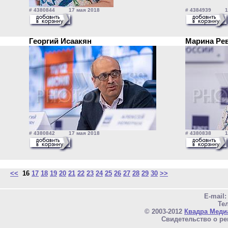
# 4380844 17 мая 2018
# 4384939 17
Георгий Исаакян
Марина Ре
# 4380842 17 мая 2018
# 4380838 17
<<
16
17
18
19
20
21
22
23
24
25
26
27
28
29
30
>>
E-mail
Тел
© 2003-2012
Квадра Меди
Свидетельство о ре