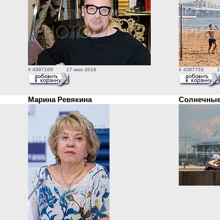
# 4387109 17 мая 2018
# 4387753 17
Марина Ревякина
Солнечны