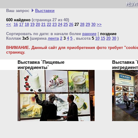
Ваш запрос
Выставки
600 найдено
(страница 27 из 40)
<<
16
17
18
19
20
21
22
23
24
25
26
27
28
29
30
>>
Сортировать по дате: в начале более
ранние
|
поздние
Коллаж
3x5
(ширина
лента
2
3
4
5
, высота
5
10
15
20
30
)
ВНИМАНИЕ. Данный сайт для приобретения фото требует "cookie"
страницу.
Выставка `Пищевые
Выставка 
ингредиенты`
ингредиен