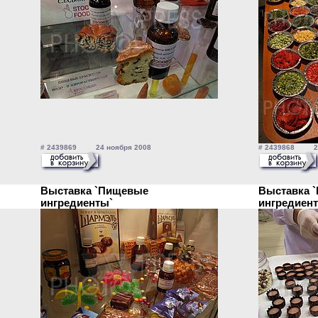
# 2439869 24 ноября 2008
# 2439868 24
Выставка `Пищевые
Выставка 
ингредиенты`
ингредиен