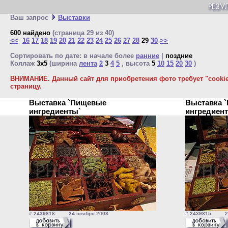
Ваш запрос
Выставки
600 найдено
(страница 29 из 40)
<<
16
17
18
19
20
21
22
23
24
25
26
27
28
29
30
>>
Сортировать по дате: в начале более
ранние
|
поздние
Коллаж
3x5
(ширина
лента
2
3
4
5
, высота
5
10
15
20
30
)
ВНИМАНИЕ. Данный сайт для приобретения фото требует "cookie"
страницу.
Выставка `Пищевые
Выставка 
ингредиенты`
ингредиен
# 2439818 24 ноября 2008
# 2439815 24