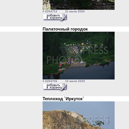
# 6204712 11 июля 2020
Палаточный городок
# 6204706 10 июля 2020
Теплоход `Иркутск`