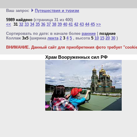
Ваш запрос
Путешествия и туризм
5989 найдено
(страница 31 из 400)
<<
31
32
33
34
35
36
37
38
39
40
41
42
43
44
45
>>
Сортировать по дате: в начале более
ранние
|
поздние
Коллаж
3x5
(ширина
лента
2
3
4
5
, высота
5
10
15
20
30
)
ВНИМАНИЕ. Данный сайт для приобретения фото требует "cookie"
Храм Вооруженных сил РФ