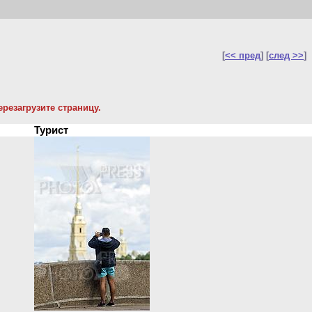
[
<< пред
] [
след >>
]
резагрузите страницу.
Турист