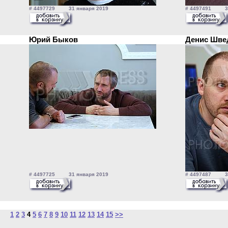
# 4497729 31 января 2019
# 4497491 31
Юрий Быков
Денис Шв
# 4497725 31 января 2019
# 4497487 31
1
2
3
4
5
6
7
8
9
10
11
12
13
14
15
>>