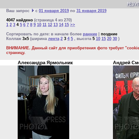
Ваш запрос
с
01 января 2019
по
31 января 2019
4047 найдено
(страница 4 из 270)
1
2
3
4
5
6
7
8
9
10
11
12
13
14
15
>>
Сортировать по дате: в начале более
ранние
|
поздние
Коллаж
3x5
(ширина
лента
2
3
4
5
, высота
5
10
15
20
30
)
ВНИМАНИЕ. Данный сайт для приобретения фото требует "cookie"
страницу.
Александра Ярмольник
Андрей С