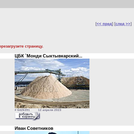
[
<< пред
] [
след >>
]
резагрузите страницу.
ЦБК `Монди Сыктывкарский...
# 6426391 12 апреля 2023
Иван Советников