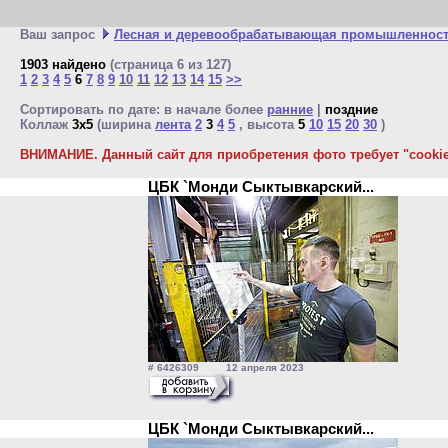
Ваш запрос
Лесная и деревообрабатывающая промышленнос
1903 найдено
(страница 6 из 127)
1
2
3
4
5
6
7
8
9
10
11
12
13
14
15
>>
Сортировать по дате: в начале более
ранние
|
поздние
Коллаж
3x5
(ширина
лента
2
3
4
5
, высота
5
10
15
20
30
)
ВНИМАНИЕ. Данный сайт для приобретения фото требует "cookie"
ЦБК `Монди Сыктывкарский...
# 6426309 12 апреля 2023
ЦБК `Монди Сыктывкарский...