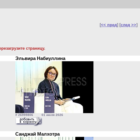
[
<< пред
] [
след >>
]
резагрузите страницу.
Эльвира Набиуллина
# 26999806 01 июля 2026
Санджай Малхотра