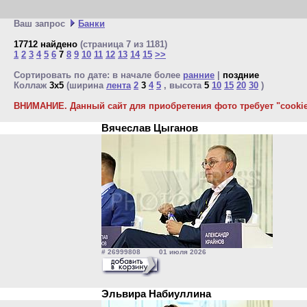
Ваш запрос
Банки
17712 найдено
(страница 7 из 1181)
1
2
3
4
5
6
7
8
9
10
11
12
13
14
15
>>
Сортировать по дате: в начале более
ранние
|
поздние
Коллаж
3x5
(ширина
лента
2
3
4
5
, высота
5
10
15
20
30
)
ВНИМАНИЕ. Данный сайт для приобретения фото требует "cookie"
Вячеслав Цыганов
# 26999808 01 июля 2026
Эльвира Набиуллина