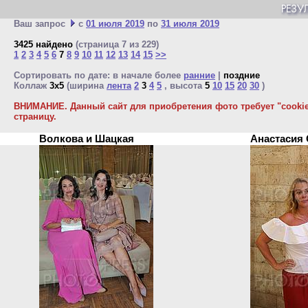
Ваш запрос
с
01 июля 2019
по
31 июля 2019
3425 найдено
(страница 7 из 229)
1
2
3
4
5
6
7
8
9
10
11
12
13
14
15
>>
Сортировать по дате: в начале более
ранние
|
поздние
Коллаж
3x5
(ширина
лента
2
3
4
5
, высота
5
10
15
20
30
)
ВНИМАНИЕ. Данный сайт для приобретения фото требует "cookie"
страницу.
Волкова и Шацкая
Анастасия