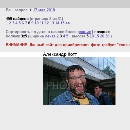
Ваш запрос
17 мая 2018
459 найдено
(страница 8 из 31)
1
2
3
4
5
6
7
8
9
10
11
12
13
14
15
>>
Сортировать по дате: в начале более
ранние
|
поздние
Коллаж
3x5
(ширина
лента
2
3
4
5
, высота
5
10
15
20
30
)
ВНИМАНИЕ. Данный сайт для приобретения фото требует "cookie"
Александр Котт