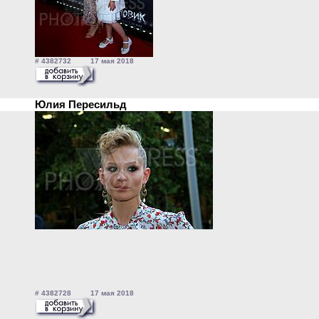
# 4382732 17 мая 2018
Юлия Пересильд
# 4382728 17 мая 2018