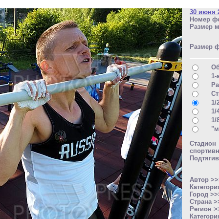
30 июня 
Номер фо
Размер м
Размер 
О
1-
Ра
Ст
1/
1/
1/
"м
Стадион
спортивн
Подтягив
Автор >
Категори
Город >
Страна 
Регион 
Категори