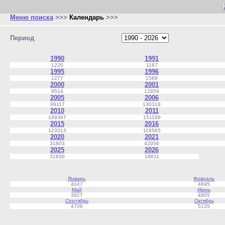
Меню поиска
>>>
Календарь
>>>
Период
1990
1991
1220
1187
1995
1996
1277
1569
2000
2001
9514
12859
2005
2006
99117
130318
2010
2011
189387
151169
2015
2016
123313
116565
2020
2021
31803
42056
2025
2026
31830
18811
Январь
Февраль
4047
4695
Май
Июнь
3927
4805
Сентябрь
Октябрь
4706
5135