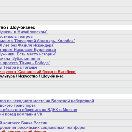
тво / Шоу-бизнес
Пушкин в Михайловском`.
стиваль театров
ильма `Последний богатырь. Колобок`
0 лет без Фазиля Искандера`
актером Николаем Бурляевым
Лужники, Есть место истории`
икла `Зубастая няня`
 проекта `Птица - Победа`
 Театра на Таганке
скусств `Славянский базар в Витебске`
ультура / Искусство / Шоу-бизнес
тво пешеходного моста на Болотной набережной
вского транспорта
я объектов общепита на ВДНХ в Москве
ий поезд компании VK
 конгресс Банка России
едования российских социальных платформ
кий юридический форум