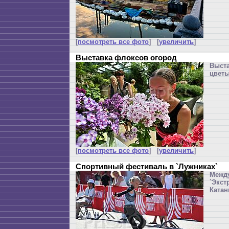
[
посмотреть все фото
] [
увеличить
]
Выставка флоксов огород
Выст
цветы
[
посмотреть все фото
] [
увеличить
]
Спортивный фестиваль в `Лужниках`
Меж
`Экс
Катан