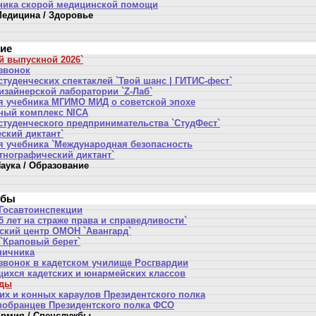
ника скорой медицинской помощи
едицина / Здоровье
ние
й выпускной 2026`
звонок
туденческих спектаклей `Твой шанс | ГИТИС-фест`
изайнерской лаборатории `Z-Лаб`
я учебника МГИМО МИД о советской эпохе
ный комплекс NICA
студенческого предпринимательства `СтудФест`
ский диктант`
я учебника `Международная безопасность
тнографический диктант`
аука / Образование
жбы
 Госавтоинспекции
 лет на страже права и справедливости`
ский центр ОМОН `Авангард`
 `Краповый берет`
ничника
звонок в кадетском училище Росгвардии
щихся кадетских и юнармейских классов
еды
их и конных караулов Президентского полка
вобранцев Президентского полка ФСО
рмия / Спецслужбы