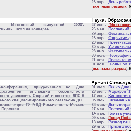
28 апр.
День работ
[
все темы раздела
]
М
Наука / Образова
Х. `Московский выпускной 2026`.
27 июн.
`Московски
кницы школ на концерте.
26 мая.
Последний 
29 апр.
Фестиваль с
28 апр.
Открытие д
20 апр.
Презентаци
25 мар.
Ускоритель
23 янв.
Фестиваль 
30 ноя.
`Географиче
21 ноя.
Презентаци
01 ноя.
`Большой э
[
все темы раздела
]
Н
Армия / Спецслу
с-конференция, приуроченная ко Дню
01 июл.
П/к ко Дню
дарственной инспекции безопасности
28 июн.
Марафон `15
ного движения. Старший инспектор ДПС 6
17 июн.
Кинологиче
ьного специализированного батальона ДПС
05 июн.
Экзамен на
тоинспекции ГУ МВД России по г. Москве
28 мая.
День погра
н Порошин.
27 мая.
Последний 
14 мая.
Клятва уча
09 мая.
Парад Поб
18 апр.
Развод пеш
29 янв.
Присяга но
[
все темы раздела
]
А