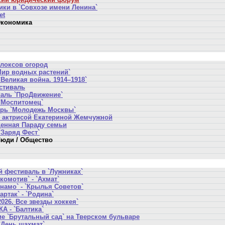
ики в `Совхозе имени Ленина`
et
кономика
локсов огород
Мир водных растений`
Великая война. 1914–1918`
стиваль
аль `ПроДвижение`
`Моспитомец`
ерь `Молодежь Москвы`
 актрисой Екатериной Жемчужной
щенная Параду семьи
`Заряд Фест`
юди / Общество
 фестиваль в `Лужниках`
комотив` - `Ахмат`
намо` - `Крылья Советов`
артак` - `Родина`
2026. Все звезды хоккея`
А - `Балтика`
е `Брутальный сад` на Тверском бульваре
`День шахмат`