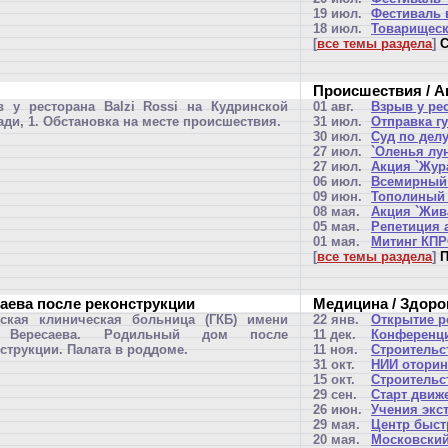
19 июл.
Фестиваль 
18 июл.
Товарищеск
[
все темы раздела
]
С
Происшествия / А
 у ресторана Balzi Rossi на Кудринской
01 авг.
Взрыв у ре
ди, 1. Обстановка на месте происшествия.
31 июл.
Отправка г
30 июл.
Суд по дел
27 июл.
`Оленья лун
27 июл.
Акция `Жур
06 июл.
Всемирный 
09 июн.
Тополиный 
08 мая.
Акция `Жив
05 мая.
Репетиция 
01 мая.
Митинг КП
[
все темы раздела
]
П
аева после реконструкции
Медицина / Здоро
дская клиническая больница (ГКБ) имени
22 янв.
Открытие р
 Вересаева. Родильный дом после
11 дек.
Конференц
струкции. Палата в роддоме.
11 ноя.
Строительс
31 окт.
НИИ оторин
15 окт.
Строительс
29 сен.
Старт движ
26 июн.
Учения экс
29 мая.
Центр быст
20 мая.
Московский