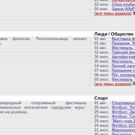
22 июн.
Сбор клубн
20 мая.
Завод AlfaP
[
все темы раздела
]
Э
Люди / Общество
авка флоксов. Посетительница нюхает
01 авг.
Выставка ф
.
01 авг.
Праздник `
01 авг.
Фестиваль `
31 июл.
Тайский фе
30 июл.
Автофестив
26 июл.
Фестиваль 
14 июл.
Летний лаг
07 июл.
Прощание с
06 июл.
П/к, посвя
05 июл.
Фестиваль 
[
все темы раздела
]
Л
Спорт
дународный спортивный фестиваль
01 авг.
Спортивный
тремальные московские городские игры`.
26 июл.
Футбол: `Ло
ие на роликах.
25 июл.
Футбол: `Ди
25 июл.
Футбол: `Сп
25 июл.
`Матч года 
24 июл.
Футбол: ЦСК
21 июл.
Мероприяти
20 июл.
Фестиваль 