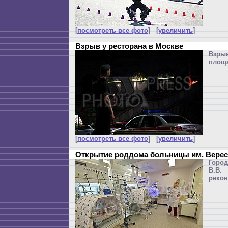
[
посмотреть все фото
] [
увеличить
]
Взрыв у ресторана в Москве
Взрыв
площа
[
посмотреть все фото
] [
увеличить
]
Открытие роддома больницы им. Верес
Горо
В.В.
рекон