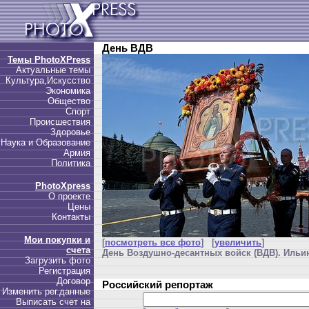
День ВДВ
Темы PhotoXPress
Актуальные темы
Культура,Искусство
Экономика
Общество
Спорт
Происшествия
Здоровье
Наука и Образование
Армия
Политика
PhotoXpress
О проекте
Цены
Контакты
Мои покупки и
[
посмотреть все фото
] [
увеличить
]
счета
День Воздушно-десантных войск (ВДВ). Ильин
Загрузить фото
Регистрация
Договор
Российский репортаж
Изменить рег.данные
Выписать счет на