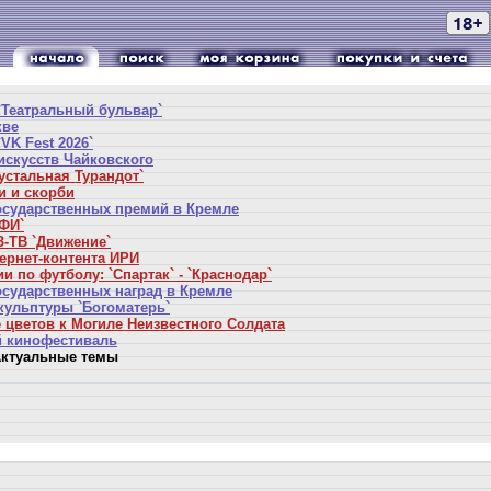
`Театральный бульвар`
кве
VK Fest 2026`
искусств Чайковского
устальная Турандот`
и и скорби
осударственных премий в Кремле
ФИ`
-ТВ `Движение`
ернет-контента ИРИ
и по футболу: `Спартак` - `Краснодар`
осударственных наград в Кремле
кульптуры `Богоматерь`
 цветов к Могиле Неизвестного Солдата
 кинофестиваль
ктуальные темы