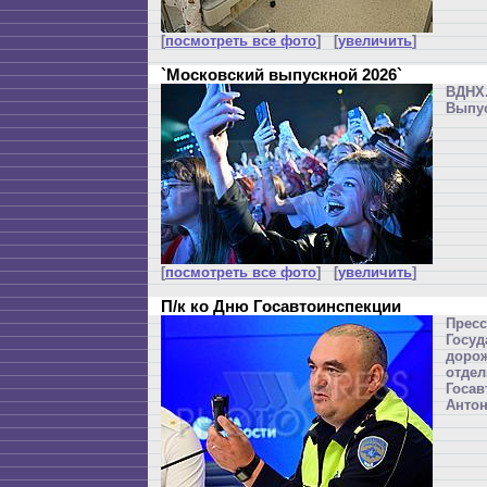
[
посмотреть все фото
] [
увеличить
]
`Московский выпускной 2026`
ВДН
Выпус
[
посмотреть все фото
] [
увеличить
]
П/к ко Дню Госавтоинспекции
Прес
Госу
дорож
отдел
Госав
Анто