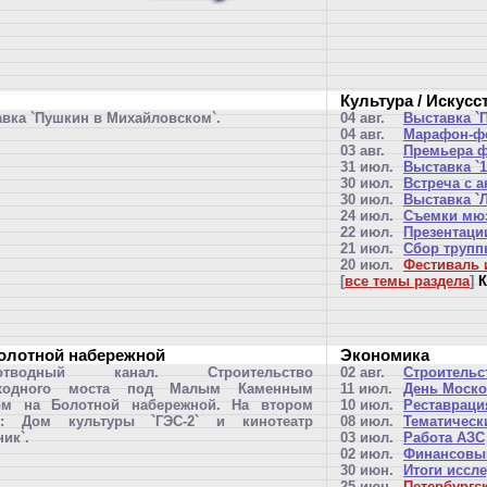
Культура / Искусс
вка `Пушкин в Михайловском`.
04 авг.
Выставка `
04 авг.
Марафон-фе
03 авг.
Премьера ф
31 июл.
Выставка `1
30 июл.
Встреча с 
30 июл.
Выставка `
24 июл.
Съемки мюз
22 июл.
Презентации
21 июл.
Сбор труппы
20 июл.
Фестиваль и
[
все темы раздела
]
К
Болотной набережной
Экономика
оотводный канал. Строительство
02 авг.
Строительс
ходного моста под Малым Каменным
11 июл.
День Моско
ом на Болотной набережной. На втором
10 июл.
Реставраци
е: Дом культуры `ГЭС-2` и кинотеатр
08 июл.
Тематическ
ник`.
03 июл.
Работа АЗС
02 июл.
Финансовый
30 июн.
Итоги иссл
25 июн.
Петербургс