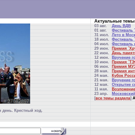
Актуальные темы
03 авг.
День ВДВ
01 авг.
Фестиваль 
31 июл.
Лето в Мос
18 июл.
Фестиваль `
04 июл.
Фестиваль 
29 июн.
Премия `Хр
22 июн.
День памят
12 июн.
Вручение г
10 июн.
Премия `ТЭ
06 июн.
Премия МУЗ
28 мая.
Премия инт
24 мая.
Кубок Росси
21 мая.
Вручение г
12 мая.
Открытие с
11 мая.
Возложение
23 апр.
Московский
[
все темы раздела
]
А
 день. Крестный ход.