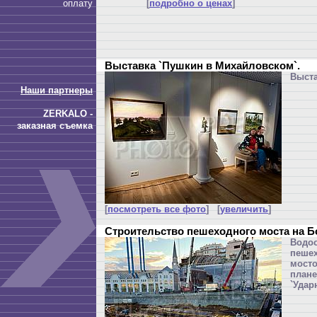
оплату
[
подробно о ценах
]
Выставка `Пушкин в Михайловском`.
Выста
Наши партнеры
ZERKALO -
заказная съемка
[
посмотреть все фото
] [
увеличить
]
Строительство пешеходного моста на 
Вод
пеше
мост
план
`Удар