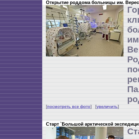
Открытие роддома больницы им. Верес
Го
кл
бо
и
Ве
Р
по
ре
П
ро
[
посмотреть все фото
] [
увеличить
]
Старт `Большой арктической экспедици
Ст