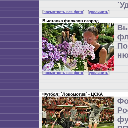
`У
[
посмотреть все фото
] [
увеличить
]
Выставка флоксов огород
Вы
фл
По
ню
[
посмотреть все фото
] [
увеличить
]
Футбол: `Локомотив` - ЦСКА
Ф
Р
ф