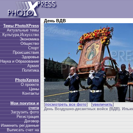
День ВДВ
Темы PhotoXPress
Актуальные темы
Культура,Искусство
Экономика
Общество
Спорт
Происшествия
Здоровье
Наука и Образование
Армия
Политика
PhotoXpress
О проекте
Цены
Контакты
Мои покупки и
[
посмотреть все фото
] [
увеличить
]
счета
День Воздушно-десантных войск (ВДВ). Ильин
Загрузить фото
Регистрация
Договор
Изменить рег.данные
Выписать счет на