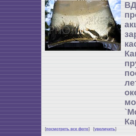
ВД
пр
а
за
ка
Ка
пр
по
л
ок
мо
`М
Ка
[
посмотреть все фото
] [
увеличить
]