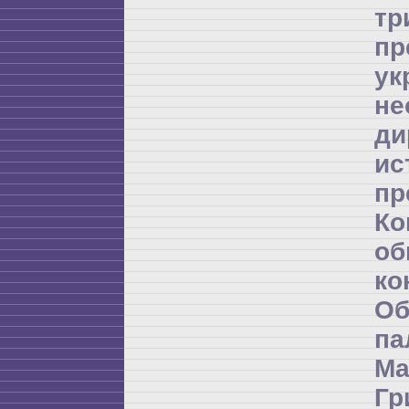
т
пр
ук
не
ди
и
пр
К
об
ко
Об
п
Ма
Гр