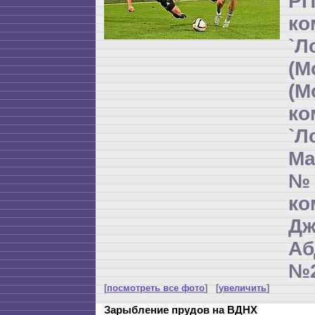
РП
ко
`Л
(М
(М
ко
`Л
Ма
№
к
Дж
Аб
№2
[
посмотреть все фото
] [
увеличить
]
Зарыбление прудов на ВДНХ