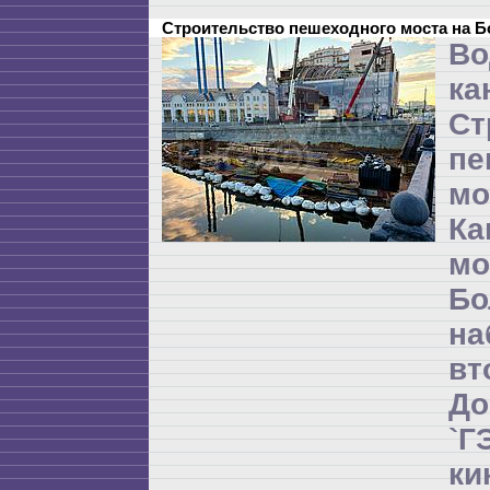
Строительство пешеходного моста на 
Во
ка
Ст
пе
мо
Ка
м
Бо
на
в
Д
`
ки