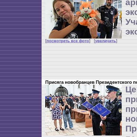
ар
эк
Уч
эк
[
посмотреть все фото
] [
увеличить
]
Присяга новобранцев Президентского 
Це
п
пр
но
Пр