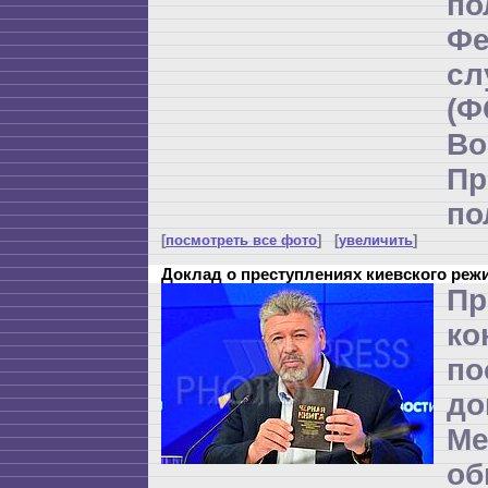
по
Фе
с
(
Во
Пр
по
[
посмотреть все фото
] [
увеличить
]
Доклад о преступлениях киевского реж
Пр
ко
по
до
Ме
об