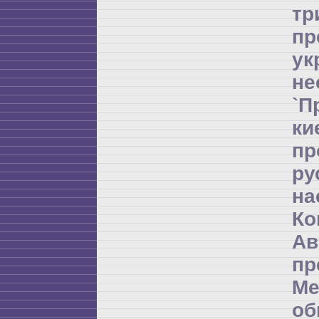
т
пр
ук
не
`П
ки
пр
ру
на
Ко
Ав
пр
Ме
об