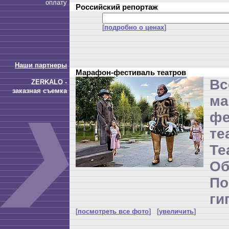
оплату
Российский репортаж
[
подробно о ценах
]
Наши партнеры
Марафон-фестиваль театров
Вс
ZERKALO -
заказная съемка
ма
фе
те
Т
Об
П
ги
[
посмотреть все фото
] [
увеличить
]