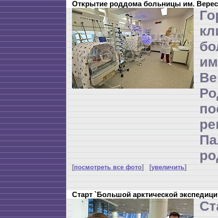
Открытие роддома больницы им. Верес
Го
кл
бо
и
Ве
Р
по
ре
П
ро
[
посмотреть все фото
] [
увеличить
]
Старт `Большой арктической экспедици
Ст