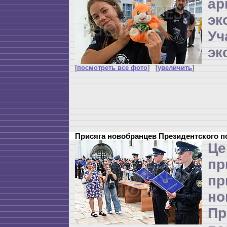
ар
эк
Уч
эк
[
посмотреть все фото
] [
увеличить
]
Присяга новобранцев Президентского 
Це
п
пр
но
Пр