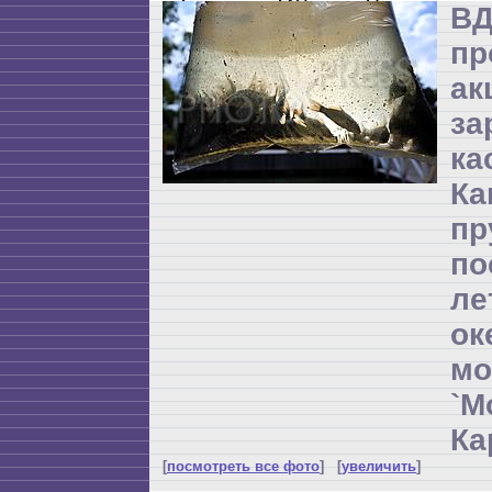
ВД
пр
а
за
ка
Ка
пр
по
л
ок
мо
`М
Ка
[
посмотреть все фото
] [
увеличить
]