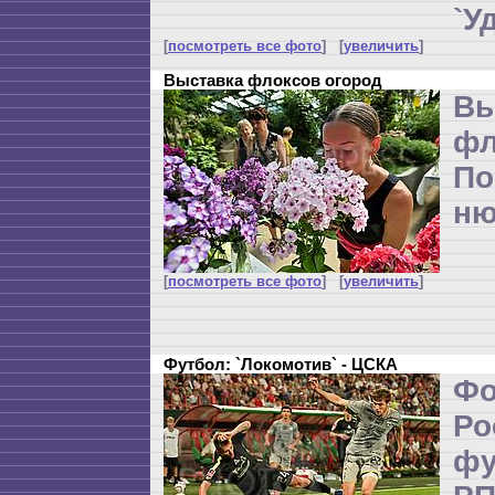
`У
[
посмотреть все фото
] [
увеличить
]
Выставка флоксов огород
Вы
фл
По
ню
[
посмотреть все фото
] [
увеличить
]
Футбол: `Локомотив` - ЦСКА
Ф
Р
ф