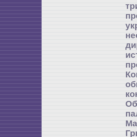
т
пр
ук
не
ди
и
пр
К
об
ко
Об
п
Ма
Гр