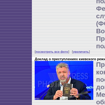
по
Фе
с
(
Во
Пр
по
[
посмотреть все фото
] [
увеличить
]
Доклад о преступлениях киевского реж
Пр
ко
по
до
Ме
об