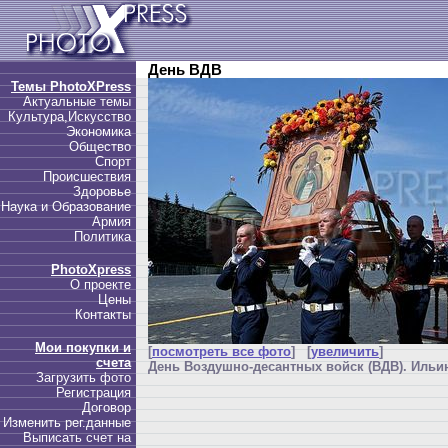
День ВДВ
Темы PhotoXPress
Актуальные темы
Культура,Искусство
Экономика
Общество
Спорт
Происшествия
Здоровье
Наука и Образование
Армия
Политика
PhotoXpress
О проекте
Цены
Контакты
Мои покупки и
[
посмотреть все фото
] [
увеличить
]
счета
День Воздушно-десантных войск (ВДВ). Ильин
Загрузить фото
Регистрация
Договор
Изменить рег.данные
Выписать счет на