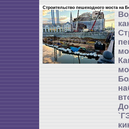
Строительство пешеходного моста на 
Во
ка
Ст
пе
мо
Ка
м
Бо
на
в
Д
`
ки