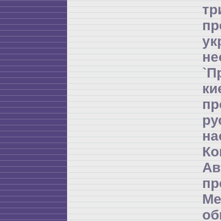
т
пр
ук
не
`П
ки
пр
ру
на
Ко
Ав
пр
Ме
об