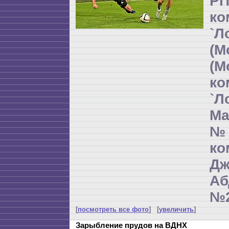
РП
ко
`Л
(М
(М
ко
`Л
Ма
№
к
Дж
Аб
№2
[
посмотреть все фото
] [
увеличить
]
Зарыбление прудов на ВДНХ