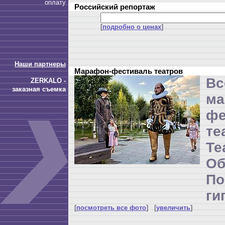
оплату
Российский репортаж
[
подробно о ценах
]
Наши партнеры
Марафон-фестиваль театров
Вс
ZERKALO -
заказная съемка
ма
фе
те
Т
Об
П
ги
[
посмотреть все фото
] [
увеличить
]