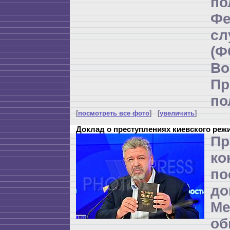
по
Фе
с
(
Во
Пр
по
[
посмотреть все фото
] [
увеличить
]
Доклад о преступлениях киевского реж
Пр
ко
по
до
Ме
об