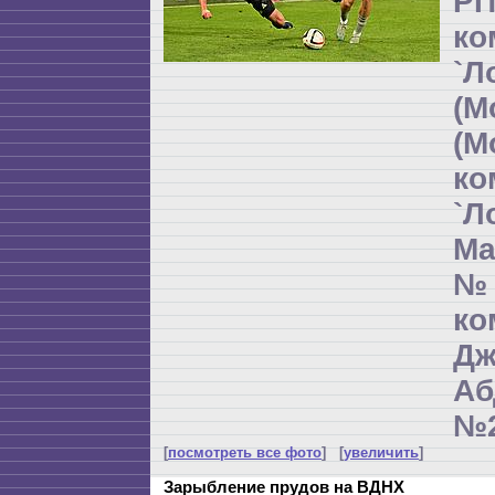
РП
ко
`Л
(М
(М
ко
`Л
Ма
№
к
Дж
Аб
№2
[
посмотреть все фото
] [
увеличить
]
Зарыбление прудов на ВДНХ