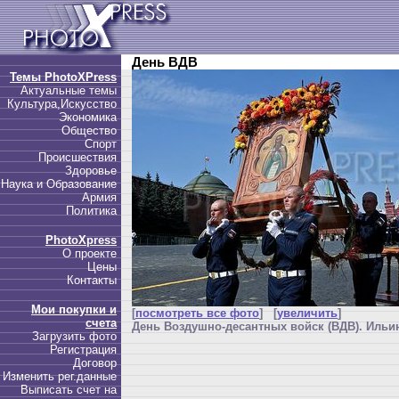
День ВДВ
Темы PhotoXPress
Актуальные темы
Культура,Искусство
Экономика
Общество
Спорт
Происшествия
Здоровье
Наука и Образование
Армия
Политика
PhotoXpress
О проекте
Цены
Контакты
Мои покупки и
[
посмотреть все фото
] [
увеличить
]
счета
День Воздушно-десантных войск (ВДВ). Ильин
Загрузить фото
Регистрация
Договор
Изменить рег.данные
Выписать счет на