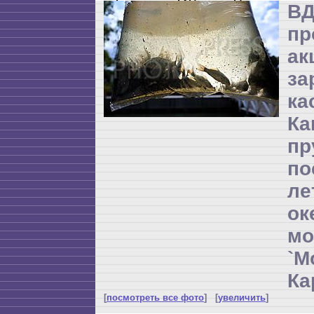
ВД
пр
а
за
ка
Ка
пр
по
л
ок
мо
`М
Ка
[
посмотреть все фото
] [
увеличить
]