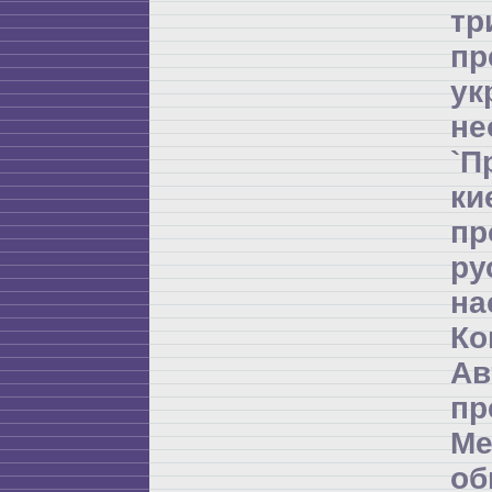
т
пр
ук
не
`П
ки
пр
ру
на
Ко
Ав
пр
Ме
об