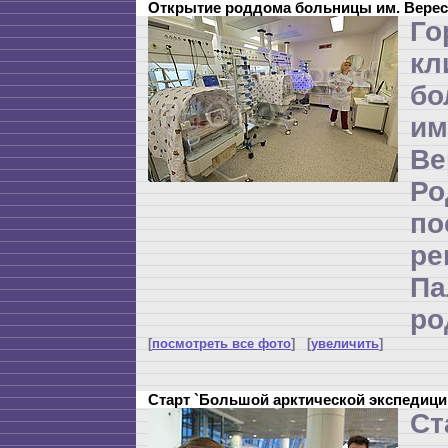
Открытие роддома больницы им. Верес
Го
кл
бо
и
Ве
Р
по
ре
П
ро
[
посмотреть все фото
] [
увеличить
]
Старт `Большой арктической экспедици
Ст