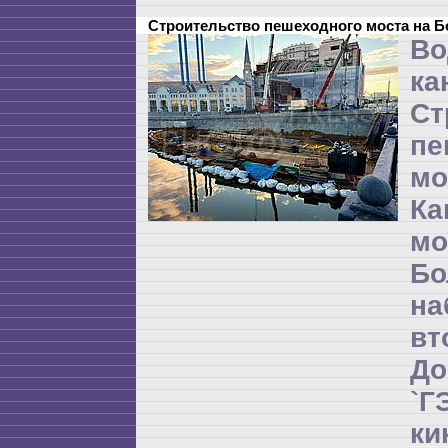
Строительство пешеходного моста на 
Во
ка
Ст
пе
мо
Ка
м
Бо
на
в
Д
`
ки