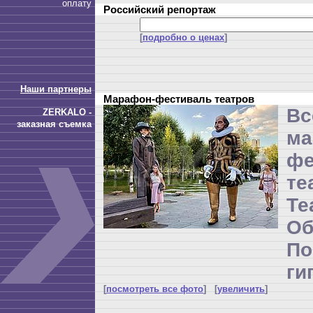
оплату
Российский репортаж
[
подробно о ценах
]
Наши партнеры
Марафон-фестиваль театров
Вс
ZERKALO -
заказная съемка
ма
фе
те
Т
Об
П
ги
[
посмотреть все фото
] [
увеличить
]