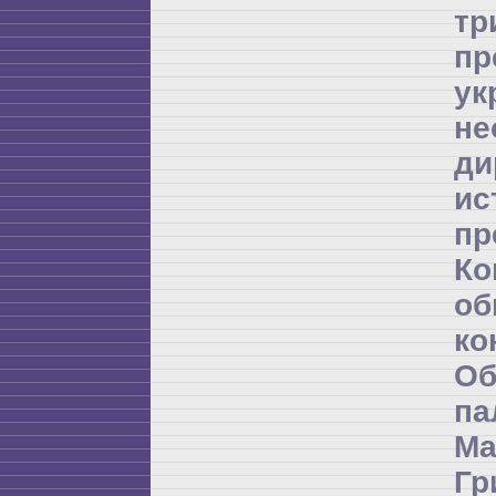
т
пр
ук
не
ди
и
пр
К
об
ко
Об
п
Ма
Гр