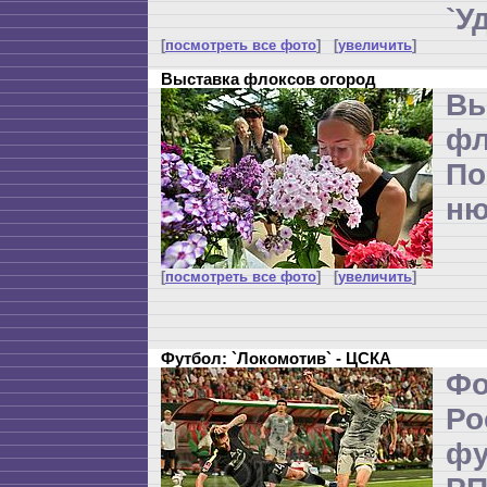
`У
[
посмотреть все фото
] [
увеличить
]
Выставка флоксов огород
Вы
фл
По
ню
[
посмотреть все фото
] [
увеличить
]
Футбол: `Локомотив` - ЦСКА
Ф
Р
ф