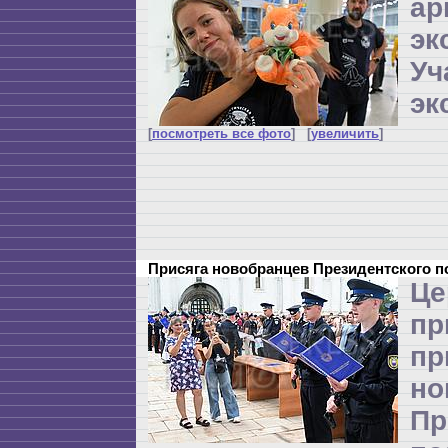
ар
эк
Уч
эк
[
посмотреть все фото
] [
увеличить
]
Присяга новобранцев Президентского 
Це
п
пр
но
Пр