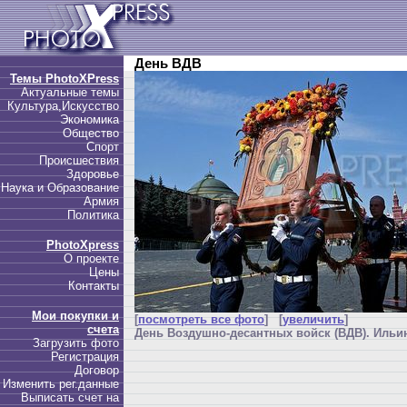
День ВДВ
Темы PhotoXPress
Актуальные темы
Культура,Искусство
Экономика
Общество
Спорт
Происшествия
Здоровье
Наука и Образование
Армия
Политика
PhotoXpress
О проекте
Цены
Контакты
Мои покупки и
[
посмотреть все фото
] [
увеличить
]
счета
День Воздушно-десантных войск (ВДВ). Ильин
Загрузить фото
Регистрация
Договор
Изменить рег.данные
Выписать счет на