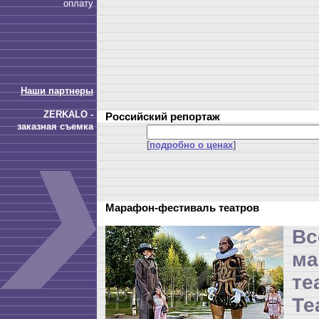
оплату
Наши партнеры
ZERKALO -
Российский репортаж
заказная съемка
[
подробно о ценах
]
Марафон-фестиваль театров
Вс
ма
те
Те