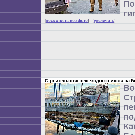
П
ги
[
посмотреть все фото
] [
увеличить
]
Строительство пешеходного моста на 
Во
Ст
пе
п
Ка