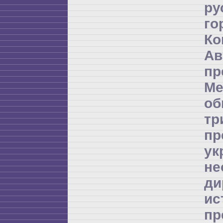
ру
го
Ко
А
пр
Ме
об
т
пр
ук
не
д
и
пр