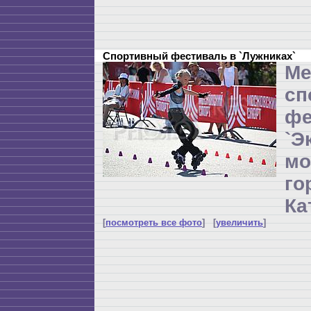
Спортивный фестиваль в `Лужниках`
Ме
сп
фе
`Э
мо
г
Ка
[
посмотреть все фото
] [
увеличить
]