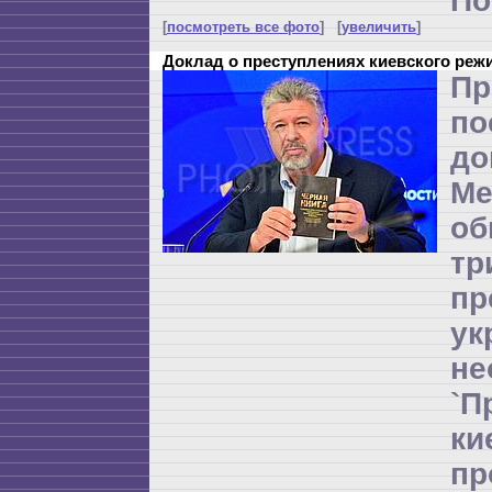
По
[
посмотреть все фото
] [
увеличить
]
Доклад о преступлениях киевского реж
Пр
по
до
Ме
об
т
пр
ук
не
`П
к
п