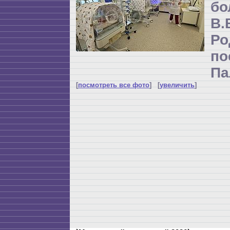
бо
В
Р
по
Па
[
посмотреть все фото
] [
увеличить
]