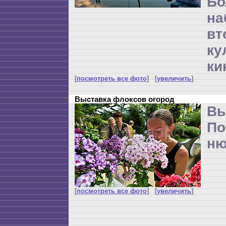
Бо
н
вт
ку
ки
[
посмотреть все фото
] [
увеличить
]
Выставка флоксов огород
Вы
По
ню
[
посмотреть все фото
] [
увеличить
]