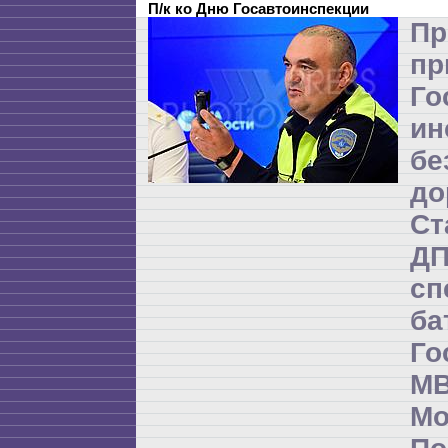
П/к ко Дню Госавтоинспекции
Пр
пр
Го
ин
бе
до
Ст
Д
сп
б
Го
М
М