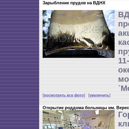
Зарыбление прудов на ВДНХ
В
пр
ак
ка
пр
1
о
м
`М
[
посмотреть все фото
] [
увеличить
]
Открытие роддома больницы им. Верес
Го
кл