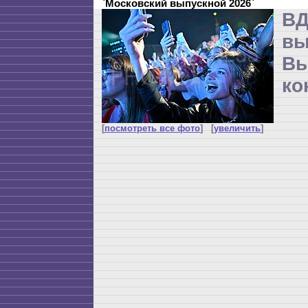
`Московский выпускной 2026`
ВД
в
Вы
ко
[
посмотреть все фото
] [
увеличить
]