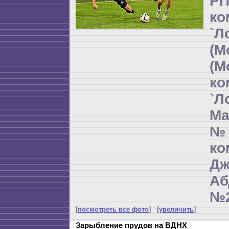
РП
ко
`Л
(М
(М
ко
`Л
Ма
№
к
Дж
Аб
№2
[
посмотреть все фото
] [
увеличить
]
Зарыбление прудов на ВДНХ