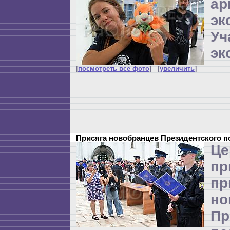
ар
эк
Уч
эк
[
посмотреть все фото
] [
увеличить
]
Присяга новобранцев Президентского 
Це
п
пр
но
Пр