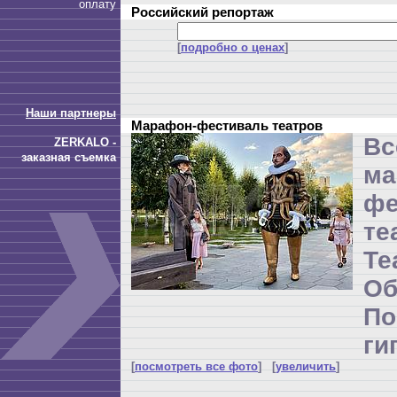
оплату
Российский репортаж
[
подробно о ценах
]
Наши партнеры
Марафон-фестиваль театров
Вс
ZERKALO -
заказная съемка
ма
фе
те
Т
Об
П
ги
[
посмотреть все фото
] [
увеличить
]