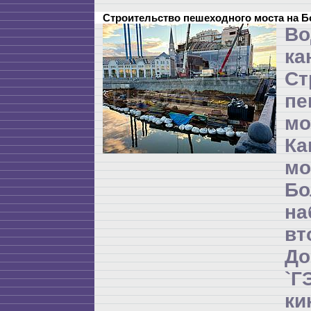
Строительство пешеходного моста на 
Во
ка
Ст
пе
мо
Ка
м
Бо
на
в
Д
`
ки