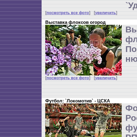
`У
[
посмотреть все фото
] [
увеличить
]
Выставка флоксов огород
Вы
фл
По
ню
[
посмотреть все фото
] [
увеличить
]
Футбол: `Локомотив` - ЦСКА
Ф
Р
ф