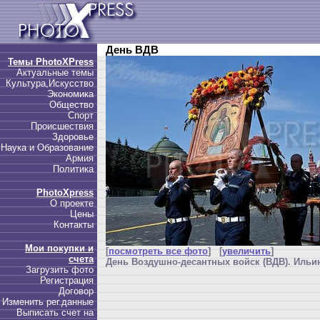
День ВДВ
Темы PhotoXPress
Актуальные темы
Культура,Искусство
Экономика
Общество
Спорт
Происшествия
Здоровье
Наука и Образование
Армия
Политика
PhotoXpress
О проекте
Цены
Контакты
Мои покупки и
[
посмотреть все фото
] [
увеличить
]
счета
День Воздушно-десантных войск (ВДВ). Ильин
Загрузить фото
Регистрация
Договор
Изменить рег.данные
Выписать счет на