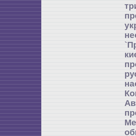
т
пр
ук
не
`П
ки
пр
ру
на
Ко
Ав
пр
Ме
об