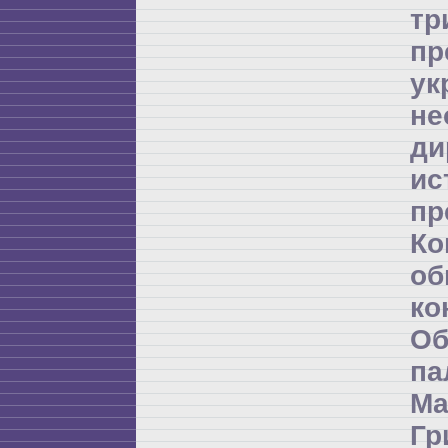
т
пр
ук
не
ди
и
пр
К
об
ко
Об
п
Ма
Гр