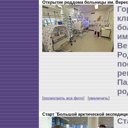
Открытие роддома больницы им. Верес
Го
кл
бо
и
Ве
Р
по
ре
П
ро
[
посмотреть все фото
] [
увеличить
]
Старт `Большой арктической экспедици
Ст