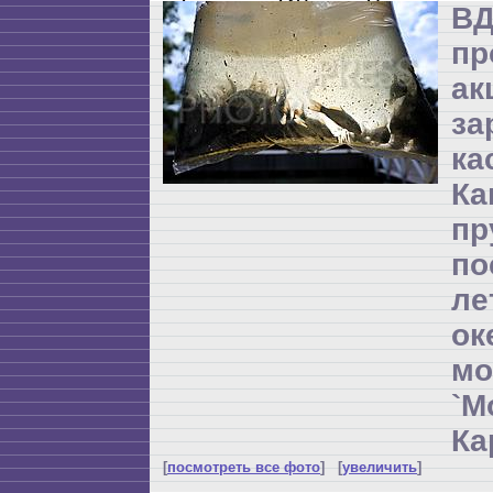
ВД
пр
а
за
ка
Ка
пр
по
л
ок
мо
`М
Ка
[
посмотреть все фото
] [
увеличить
]