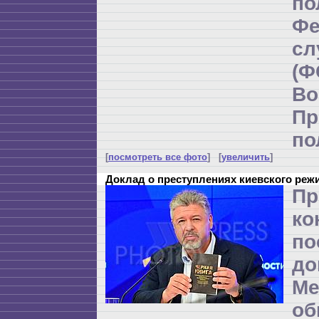
по
Фе
с
(
Во
Пр
по
[
посмотреть все фото
] [
увеличить
]
Доклад о преступлениях киевского реж
Пр
ко
по
до
Ме
об