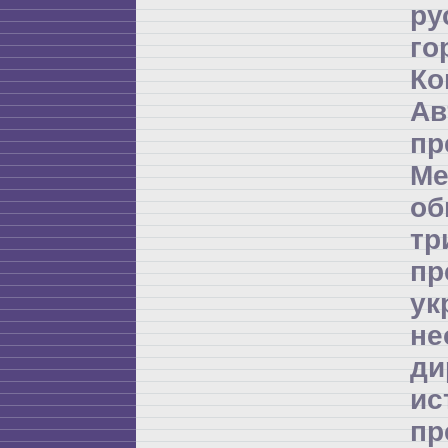
ру
го
Ко
А
пр
Ме
об
т
пр
ук
не
д
и
пр