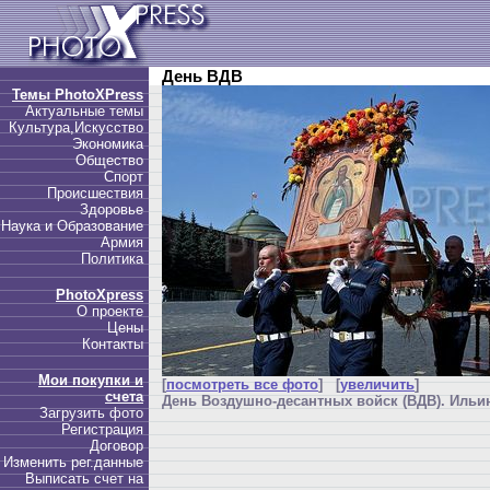
День ВДВ
Темы PhotoXPress
Актуальные темы
Культура,Искусство
Экономика
Общество
Спорт
Происшествия
Здоровье
Наука и Образование
Армия
Политика
PhotoXpress
О проекте
Цены
Контакты
Мои покупки и
[
посмотреть все фото
] [
увеличить
]
счета
День Воздушно-десантных войск (ВДВ). Ильин
Загрузить фото
Регистрация
Договор
Изменить рег.данные
Выписать счет на