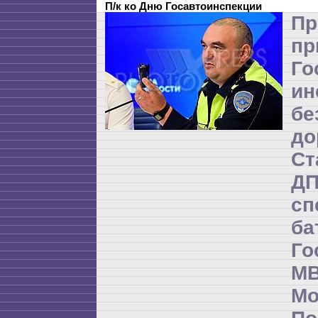
П/к ко Дню Госавтоинспекции
Пр
пр
Го
ин
бе
до
Ст
Д
сп
б
Го
М
М