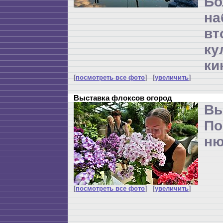
Бо
н
вт
ку
ки
[
посмотреть все фото
] [
увеличить
]
Выставка флоксов огород
Вы
По
ню
[
посмотреть все фото
] [
увеличить
]