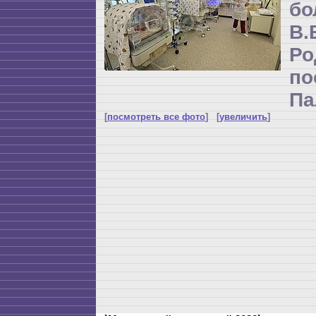
бо
В
Р
по
Па
[
посмотреть все фото
] [
увеличить
]