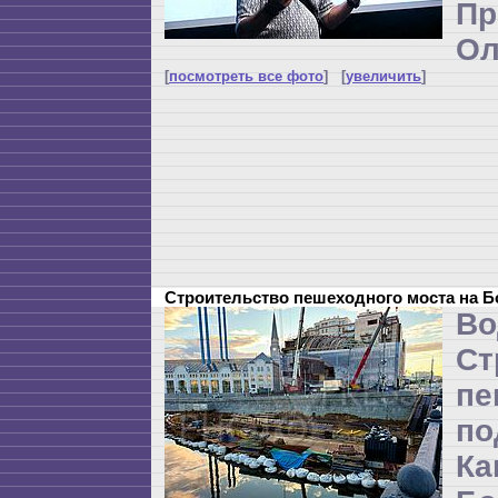
П
Ол
[
посмотреть все фото
] [
увеличить
]
Строительство пешеходного моста на 
Во
Ст
пе
п
Ка