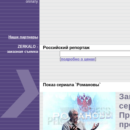
оплату
Наши партнеры
ZERKALO -
Российский репортаж
заказная съемка
[
подробно о ценах
]
Показ сериала `Романовы`
З
се
П
пр