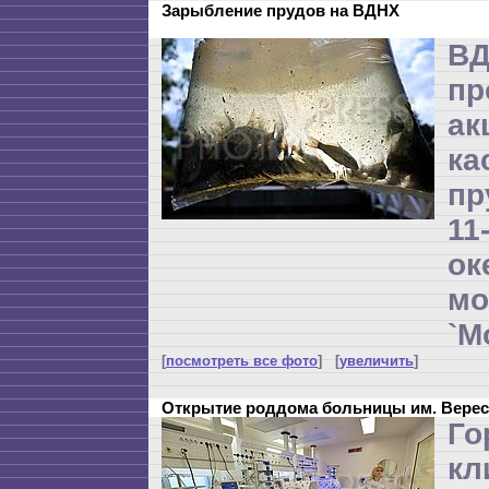
Зарыбление прудов на ВДНХ
В
пр
ак
ка
пр
1
о
м
`М
[
посмотреть все фото
] [
увеличить
]
Открытие роддома больницы им. Верес
Го
кл