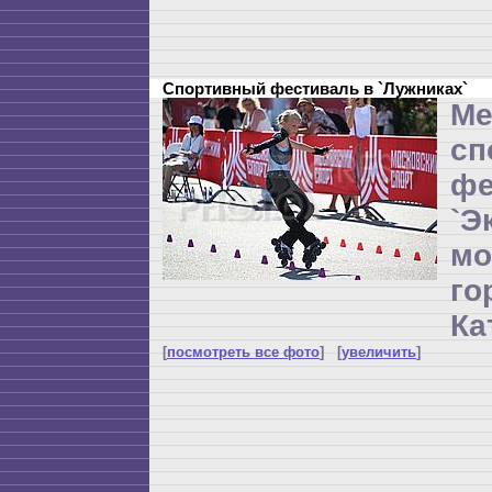
Спортивный фестиваль в `Лужниках`
Ме
сп
фе
`Э
мо
г
Ка
[
посмотреть все фото
] [
увеличить
]