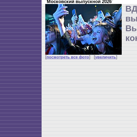
`Московский выпускной 2026`
ВД
в
Вы
ко
[
посмотреть все фото
] [
увеличить
]