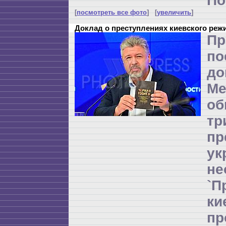
По
[
посмотреть все фото
] [
увеличить
]
Доклад о преступлениях киевского реж
Пр
по
до
Ме
об
т
пр
ук
не
`П
к
п