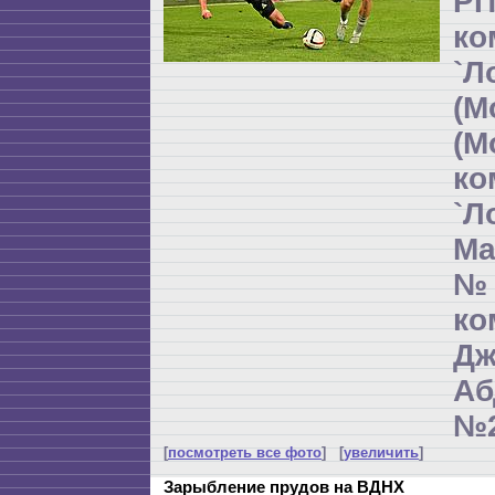
РП
ко
`Л
(М
(М
ко
`Л
Ма
№
к
Дж
Аб
№2
[
посмотреть все фото
] [
увеличить
]
Зарыбление прудов на ВДНХ