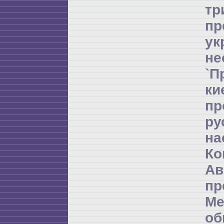
т
пр
ук
не
`П
ки
пр
ру
на
Ко
Ав
пр
Ме
об