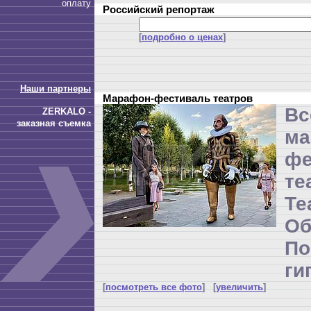
оплату
Российский репортаж
[
подробно о ценах
]
Наши партнеры
Марафон-фестиваль театров
Вс
ZERKALO -
заказная съемка
ма
фе
те
Т
Об
П
ги
[
посмотреть все фото
] [
увеличить
]