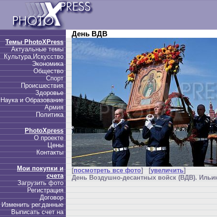
День ВДВ
Темы PhotoXPress
Актуальные темы
Культура,Искусство
Экономика
Общество
Спорт
Происшествия
Здоровье
Наука и Образование
Армия
Политика
PhotoXpress
О проекте
Цены
Контакты
Мои покупки и
[
посмотреть все фото
] [
увеличить
]
счета
День Воздушно-десантных войск (ВДВ). Ильин
Загрузить фото
Регистрация
Договор
Изменить рег.данные
Выписать счет на