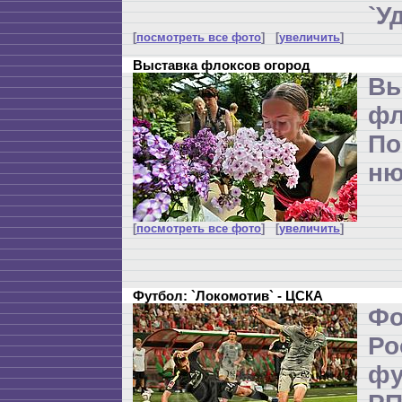
`У
[
посмотреть все фото
] [
увеличить
]
Выставка флоксов огород
Вы
фл
По
ню
[
посмотреть все фото
] [
увеличить
]
Футбол: `Локомотив` - ЦСКА
Ф
Р
ф