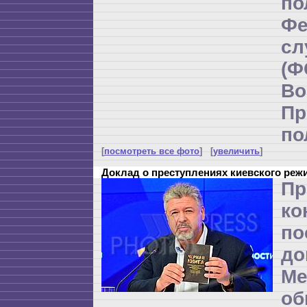
по
Фе
с
(
Во
Пр
по
[
посмотреть все фото
] [
увеличить
]
Доклад о преступлениях киевского реж
Пр
ко
по
до
Ме
об