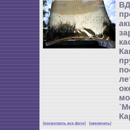
ВД
пр
а
за
ка
Ка
пр
по
л
ок
мо
`М
Ка
[
посмотреть все фото
] [
увеличить
]