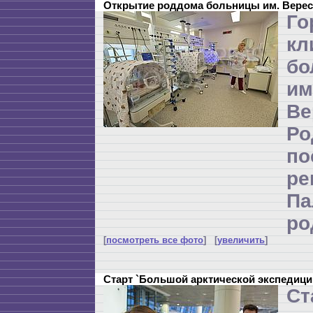
Открытие роддома больницы им. Верес
Го
кл
бо
и
Ве
Р
по
ре
П
ро
[
посмотреть все фото
] [
увеличить
]
Старт `Большой арктической экспедици
Ст