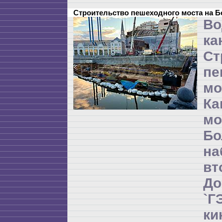
Строительство пешеходного моста на 
Во
ка
Ст
пе
мо
Ка
м
Бо
на
в
Д
`
ки