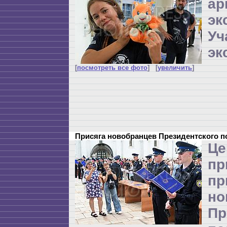
ар
эк
Уч
эк
[
посмотреть все фото
] [
увеличить
]
Присяга новобранцев Президентского 
Це
п
пр
но
Пр