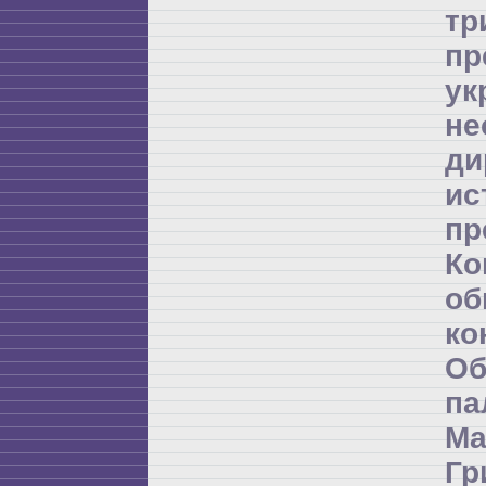
т
пр
ук
не
ди
и
пр
К
об
ко
Об
п
Ма
Гр