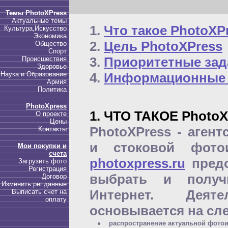
Темы PhotoXPress
Актуальные темы
1.
Что такое PhotoXP
Культура,Искусство
Экономика
2.
Цель PhotoXPress
Общество
Спорт
3.
Приоритетные зад
Происшествия
Здоровье
Наука и Образование
4.
Информационные и
Армия
Политика
PhotoXpress
1. ЧТО ТАКОЕ PhotoX
О проекте
Цены
PhotoXPress - аген
Контакты
и стоковой фотои
Мои покупки и
счета
photoxpress.ru
предо
Загрузить фото
Регистрация
выбрать и получ
Договор
Изменить рег.данные
Интернет. Деяте
Выписать счет на
оплату
основывается на сл
распространение актуальной фото